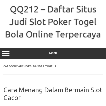
Skip
to
QQ212 – Daftar Situs
content
Judi Slot Poker Togel
Bola Online Terpercaya
Menu
CATEGORY ARCHIVES:
BANDAR TOGEL 7
Cara Menang Dalam Bermain Slot
Gacor