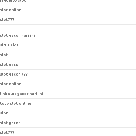
jaguar33 slot
slot online
slot777
slot gacor hari ini
situs slot
slot
slot gacor
slot gacor 777
slot online
link slot gacor hari ini
toto slot online
slot
slot gacor
slot777