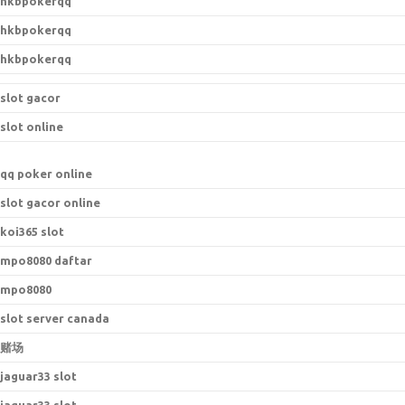
hkbpokerqq
hkbpokerqq
hkbpokerqq
slot gacor
slot online
qq poker online
slot gacor online
koi365 slot
mpo8080 daftar
mpo8080
slot server canada
赌场
jaguar33 slot