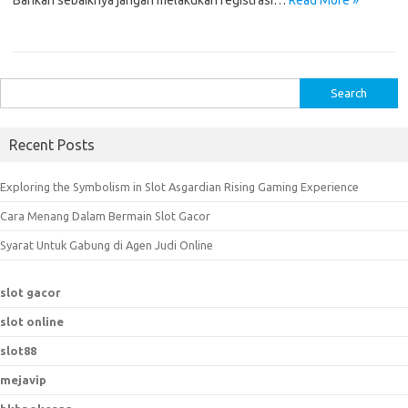
Bahkan sebaiknya jangan melakukan registrasi…
Read More »
S
e
a
Recent Posts
r
c
Exploring the Symbolism in Slot Asgardian Rising Gaming Experience
h
Cara Menang Dalam Bermain Slot Gacor
f
o
Syarat Untuk Gabung di Agen Judi Online
r
:
slot gacor
slot online
slot88
mejavip