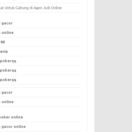
rat Untuk Gabung di Agen Judi Online
t gacor
t online
t88
avip
bpokerqq
bpokerqq
bpokerqq
t gacor
t online
poker online
t gacor online