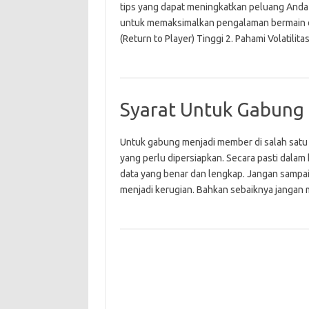
tips yang dapat meningkatkan peluang Anda 
untuk memaksimalkan pengalaman bermain da
(Return to Player) Tinggi 2. Pahami Volatili
Syarat Untuk Gabung 
Untuk gabung menjadi member di salah satu s
yang perlu dipersiapkan. Secara pasti dalam 
data yang benar dan lengkap. Jangan sampai 
menjadi kerugian. Bahkan sebaiknya jangan