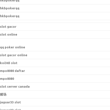
hkbpokerqq
hkbpokerqq
hkbpokerqq
slot gacor
slot online
qq poker online
slot gacor online
koi365 slot
mpo8080 daftar
mpo8080
slot server canada
赌场
jaguar33 slot