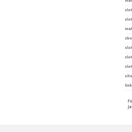
ma
slo
slo
ma
sbo
slo
slo
slo
sit
lin
Fo
ja