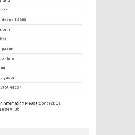
hjong
t777
t deposit 5000
hjong
bet
t gacor
t online
t88
us gacor
k slot gacor
r Information Please
Contact Us
sa seo judi