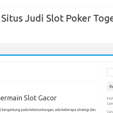
Situs Judi Slot Poker Tog
Sea
for:
R
ermain Slot Gacor
Expl
Gam
t bergantung pada keberuntungan, ada beberapa strategi dan
Car