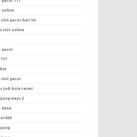
t gacor 777
t online
k slot gacor hari ini
o slot online
t
t gacor
t777
bet
k slot gacor
us judi bola resmi
jong ways 2
t dana
a1000
hjong