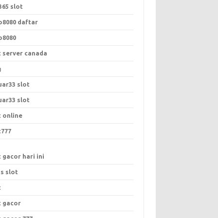
365 slot
8080 daftar
o8080
t server canada
场
uar33 slot
uar33 slot
t online
t777
t gacor hari ini
us slot
t
t gacor