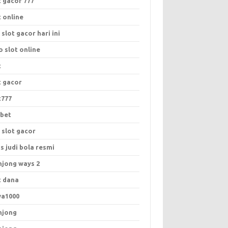
t gacor 777
t online
k slot gacor hari ini
o slot online
t
t gacor
t777
bet
k slot gacor
us judi bola resmi
jong ways 2
t dana
a1000
hjong