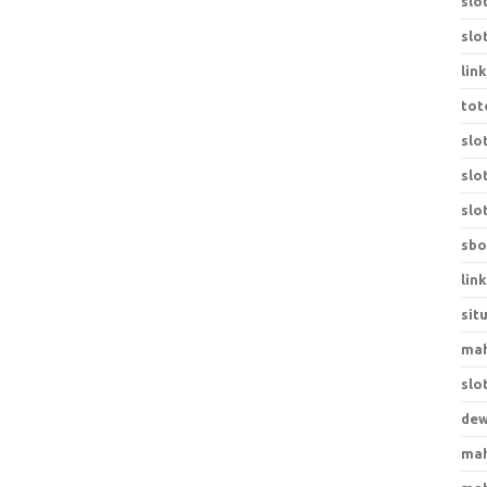
slo
slo
lin
tot
slo
slo
slo
sbo
lin
sit
mah
slo
dew
ma