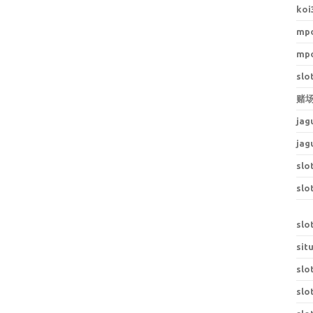
koi
mpo
mp
slo
赌
jag
jag
slo
slo
slo
sit
slo
slo