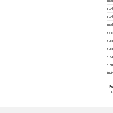
ma
slo
slo
ma
sbo
slo
slo
slo
sit
lin
Fo
ja