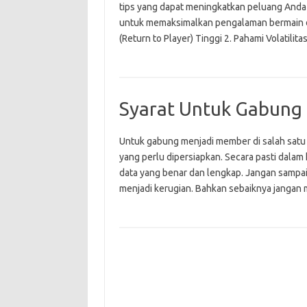
tips yang dapat meningkatkan peluang Anda 
untuk memaksimalkan pengalaman bermain da
(Return to Player) Tinggi 2. Pahami Volatili
Syarat Untuk Gabung 
Untuk gabung menjadi member di salah satu s
yang perlu dipersiapkan. Secara pasti dalam 
data yang benar dan lengkap. Jangan sampai 
menjadi kerugian. Bahkan sebaiknya jangan