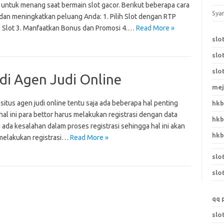
untuk menang saat bermain slot gacor. Berikut beberapa cara
Sya
n meningkatkan peluang Anda: 1. Pilih Slot dengan RTP
tas Slot 3. Manfaatkan Bonus dan Promosi 4.…
Read More »
slo
slo
slo
di Agen Judi Online
mej
itus agen judi online tentu saja ada beberapa hal penting
hk
hal ini para bettor harus melakukan registrasi dengan data
hk
ada kesalahan dalam proses registrasi sehingga hal ini akan
hk
 melakukan registrasi…
Read More »
slo
slo
qq 
slo