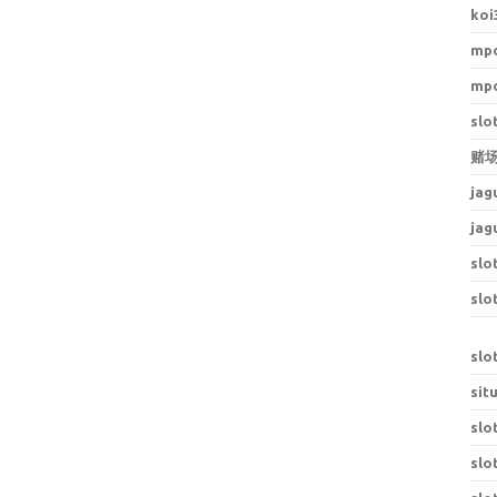
koi
mpo
mp
slo
赌
jag
jag
slo
slo
slo
sit
slo
slo