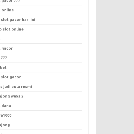
t gacor 777
t online
k slot gacor hari ini
o slot online
t
t gacor
t777
bet
k slot gacor
us judi bola resmi
jong ways 2
t dana
a1000
hjong