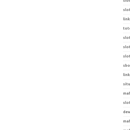
slo
slo
lin
tot
slo
slo
slo
sbo
lin
sit
mah
slo
dew
ma