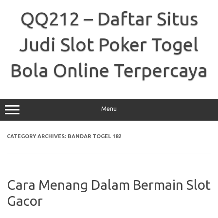
Skip
to
QQ212 – Daftar Situs
content
Judi Slot Poker Togel
Bola Online Terpercaya
Menu
CATEGORY ARCHIVES:
BANDAR TOGEL 182
Cara Menang Dalam Bermain Slot
Gacor