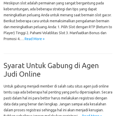
Meskipun slot adalah permainan yang sangat bergantung pada
keberuntungan, ada beberapa strategi dan tips yang dapat
meningkatkan peluang Anda untuk menang saat bermain slot gacor.
Berikut beberapa cara untuk memaksimalkan pengalaman bermain
dan meningkatkan peluang Anda: 1. Pilih Slot dengan RTP (Return to
Player) Tinggi 2. Pahami Volatilitas Slot 3. Manfaatkan Bonus dan
Promosi 4.…
Read More »
Syarat Untuk Gabung di Agen
Judi Online
Untuk gabung menjadi member di salah satu situs agen judi online
tentu saja ada beberapa hal penting yang perlu dipersiapkan. Secara
pasti dalam hal ini para bettor harus melakukan registrasi dengan
data data yang benar dan lengkap. Jangan sampai ada kesalahan
dalam proses registrasi sehingga hal ini akan menjadi kerugian.