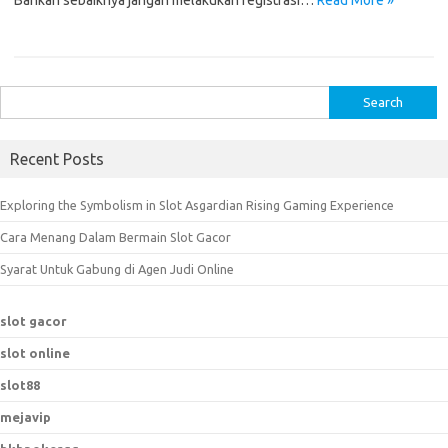
Bahkan sebaiknya jangan melakukan registrasi…
Read More »
S
e
a
Recent Posts
r
c
Exploring the Symbolism in Slot Asgardian Rising Gaming Experience
h
Cara Menang Dalam Bermain Slot Gacor
f
o
Syarat Untuk Gabung di Agen Judi Online
r
:
slot gacor
slot online
slot88
mejavip