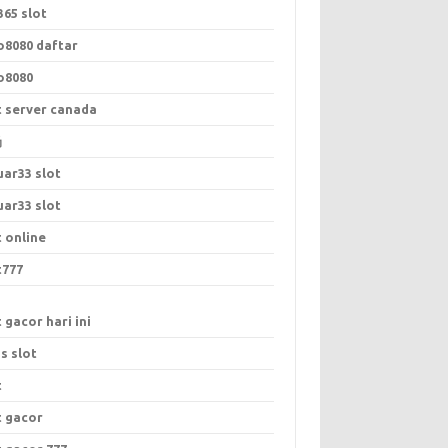
365 slot
8080 daftar
o8080
t server canada
场
uar33 slot
uar33 slot
t online
t777
t gacor hari ini
us slot
t
t gacor