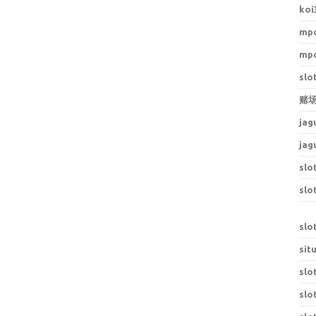
koi
mpo
mp
slo
赌
jag
jag
slo
slo
slo
sit
slo
slo