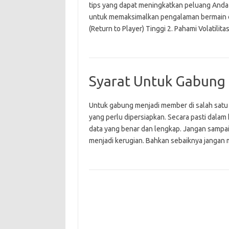
tips yang dapat meningkatkan peluang Anda 
untuk memaksimalkan pengalaman bermain da
(Return to Player) Tinggi 2. Pahami Volatili
Syarat Untuk Gabung 
Untuk gabung menjadi member di salah satu s
yang perlu dipersiapkan. Secara pasti dalam 
data yang benar dan lengkap. Jangan sampai 
menjadi kerugian. Bahkan sebaiknya jangan