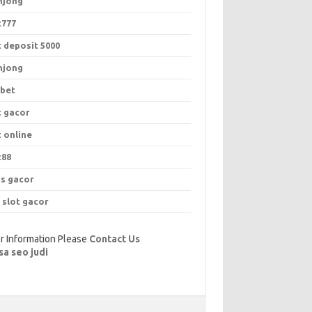
hjong
t777
t deposit 5000
hjong
bet
t gacor
t online
t88
us gacor
k slot gacor
r Information Please
Contact Us
sa seo judi