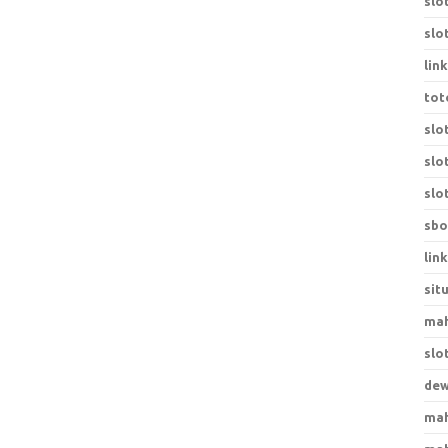
slo
slo
lin
tot
slo
slo
slo
sbo
lin
sit
mah
slo
dew
ma