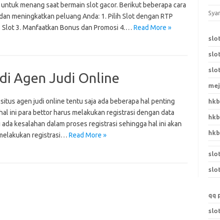
untuk menang saat bermain slot gacor. Berikut beberapa cara
Sya
n meningkatkan peluang Anda: 1. Pilih Slot dengan RTP
tas Slot 3. Manfaatkan Bonus dan Promosi 4.…
Read More »
slo
slo
slo
di Agen Judi Online
mej
itus agen judi online tentu saja ada beberapa hal penting
hk
hal ini para bettor harus melakukan registrasi dengan data
hk
ada kesalahan dalam proses registrasi sehingga hal ini akan
hk
 melakukan registrasi…
Read More »
slo
slo
qq 
slo