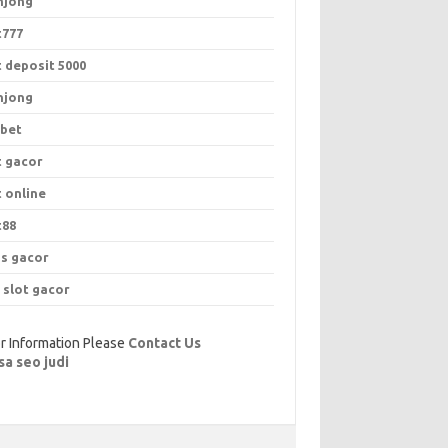
hjong
t777
t deposit 5000
hjong
bet
t gacor
t online
t88
us gacor
k slot gacor
r Information Please
Contact Us
sa seo judi