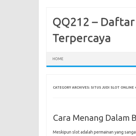
Skip
to
content
QQ212 – Daftar 
Terpercaya
HOME
CATEGORY ARCHIVES:
SITUS JUDI SLOT ONLINE 
Cara Menang Dalam B
Meskipun slot adalah permainan yang sanga