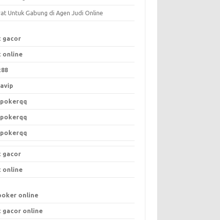
rat Untuk Gabung di Agen Judi Online
t gacor
t online
t88
avip
bpokerqq
bpokerqq
bpokerqq
t gacor
t online
poker online
t gacor online