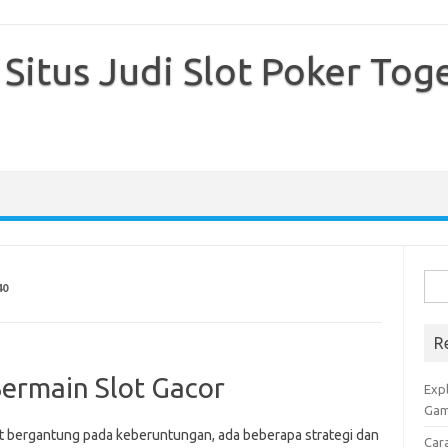
Situs Judi Slot Poker Tog
Sea
40
for:
R
ermain Slot Gacor
Expl
Gam
t bergantung pada keberuntungan, ada beberapa strategi dan
Car