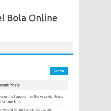
el Bola Online
rch
ecent Posts
oring the Symbolism in Slot Asgardian Rising
ing Experience
a Menang Dalam Bermain Slot Gacor