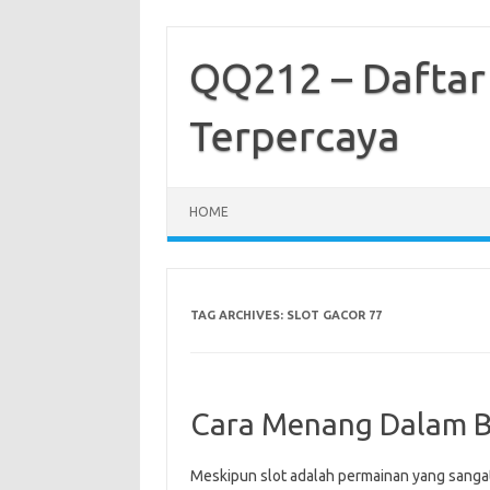
Skip
to
content
QQ212 – Daftar 
Terpercaya
HOME
TAG ARCHIVES:
SLOT GACOR 77
Cara Menang Dalam B
Meskipun slot adalah permainan yang sanga