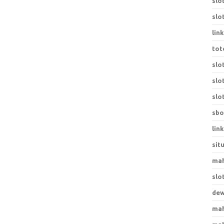
slo
slo
lin
tot
slo
slo
slo
sbo
lin
sit
mah
slo
dew
ma