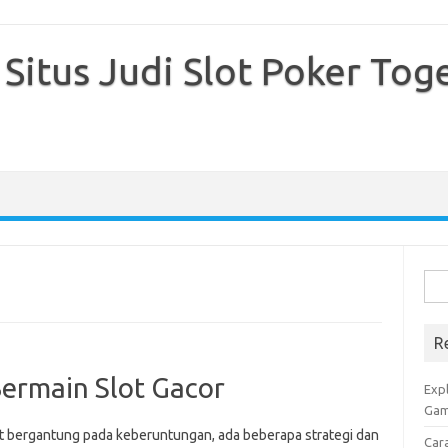
Situs Judi Slot Poker Tog
Sea
for:
R
ermain Slot Gacor
Expl
Gam
t bergantung pada keberuntungan, ada beberapa strategi dan
Car