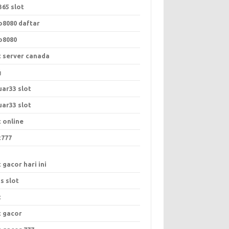
365 slot
8080 daftar
o8080
t server canada
场
uar33 slot
uar33 slot
t online
t777
t gacor hari ini
us slot
t
t gacor