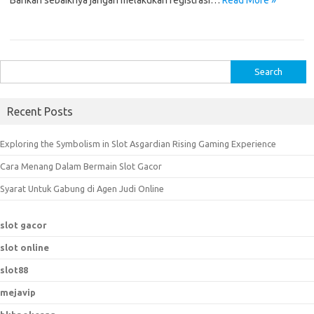
Bahkan sebaiknya jangan melakukan registrasi…
Read More »
S
e
a
Recent Posts
r
c
Exploring the Symbolism in Slot Asgardian Rising Gaming Experience
h
Cara Menang Dalam Bermain Slot Gacor
f
o
Syarat Untuk Gabung di Agen Judi Online
r
:
slot gacor
slot online
slot88
mejavip