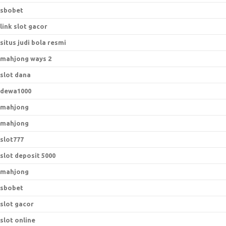
sbobet
link slot gacor
situs judi bola resmi
mahjong ways 2
slot dana
dewa1000
mahjong
mahjong
slot777
slot deposit 5000
mahjong
sbobet
slot gacor
slot online