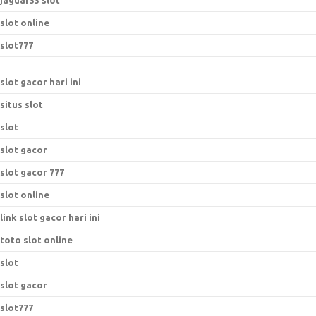
jaguar33 slot
slot online
slot777
slot gacor hari ini
situs slot
slot
slot gacor
slot gacor 777
slot online
link slot gacor hari ini
toto slot online
slot
slot gacor
slot777