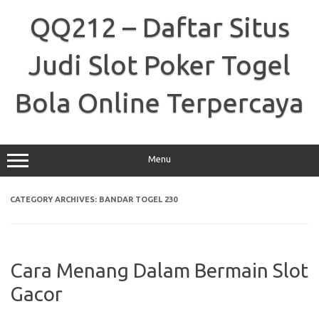
Skip
to
QQ212 – Daftar Situs
content
Judi Slot Poker Togel
Bola Online Terpercaya
Menu
CATEGORY ARCHIVES:
BANDAR TOGEL 230
Cara Menang Dalam Bermain Slot
Gacor