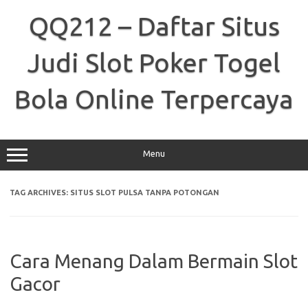
Skip
to
QQ212 – Daftar Situs
content
Judi Slot Poker Togel
Bola Online Terpercaya
Menu
TAG ARCHIVES:
SITUS SLOT PULSA TANPA POTONGAN
Cara Menang Dalam Bermain Slot
Gacor