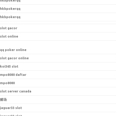
hkbpokerqq
hkbpokerqq
hkbpokerqq
slot gacor
slot online
qq poker online
slot gacor online
koi365 slot
mpo8080 daftar
mpo8080
slot server canada
赌场
jaguar33 slot