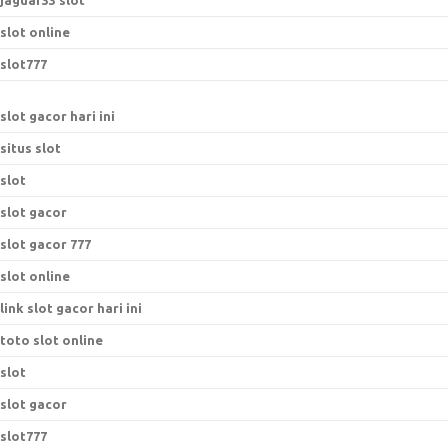
jaguar33 slot
slot online
slot777
slot gacor hari ini
situs slot
slot
slot gacor
slot gacor 777
slot online
link slot gacor hari ini
toto slot online
slot
slot gacor
slot777