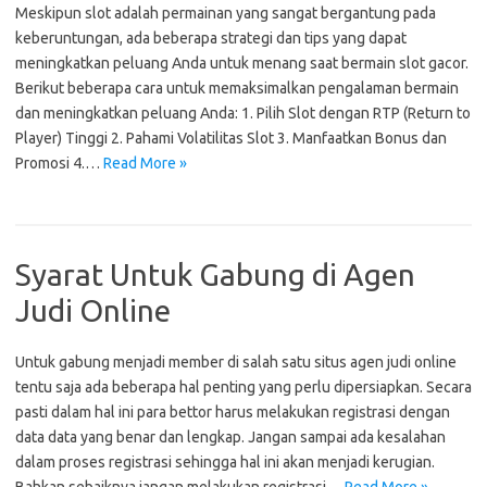
Meskipun slot adalah permainan yang sangat bergantung pada
keberuntungan, ada beberapa strategi dan tips yang dapat
meningkatkan peluang Anda untuk menang saat bermain slot gacor.
Berikut beberapa cara untuk memaksimalkan pengalaman bermain
dan meningkatkan peluang Anda: 1. Pilih Slot dengan RTP (Return to
Player) Tinggi 2. Pahami Volatilitas Slot 3. Manfaatkan Bonus dan
Promosi 4.…
Read More »
Syarat Untuk Gabung di Agen
Judi Online
Untuk gabung menjadi member di salah satu situs agen judi online
tentu saja ada beberapa hal penting yang perlu dipersiapkan. Secara
pasti dalam hal ini para bettor harus melakukan registrasi dengan
data data yang benar dan lengkap. Jangan sampai ada kesalahan
dalam proses registrasi sehingga hal ini akan menjadi kerugian.