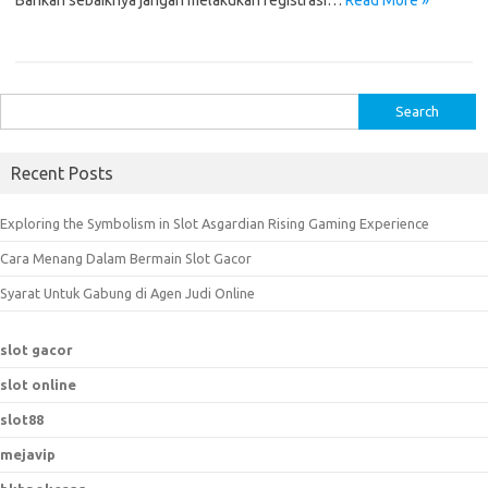
Bahkan sebaiknya jangan melakukan registrasi…
Read More »
S
e
a
Recent Posts
r
c
Exploring the Symbolism in Slot Asgardian Rising Gaming Experience
h
Cara Menang Dalam Bermain Slot Gacor
f
o
Syarat Untuk Gabung di Agen Judi Online
r
:
slot gacor
slot online
slot88
mejavip