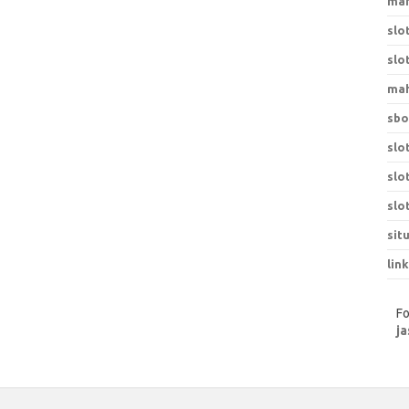
ma
slo
slo
ma
sbo
slo
slo
slo
sit
lin
Fo
ja