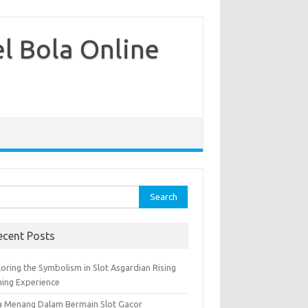
el Bola Online
rch
ecent Posts
oring the Symbolism in Slot Asgardian Rising
ing Experience
a Menang Dalam Bermain Slot Gacor