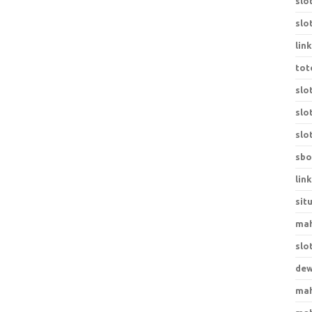
slo
slo
lin
tot
slo
slo
slo
sbo
lin
sit
mah
slo
dew
ma