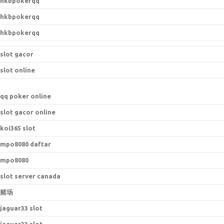
hkbpokerqq
hkbpokerqq
hkbpokerqq
slot gacor
slot online
qq poker online
slot gacor online
koi365 slot
mpo8080 daftar
mpo8080
slot server canada
赌场
jaguar33 slot