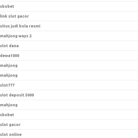
sbobet
link slot gacor
situs judi bola resmi
mahjong ways 2
slot dana
dewa1000
mahjong
mahjong
slot777
slot deposit 5000
mahjong
sbobet
slot gacor
slot online