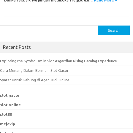
Bahkan sebaiknya jangan melakukan registrasi…
Read More »
S
e
a
Recent Posts
r
c
Exploring the Symbolism in Slot Asgardian Rising Gaming Experience
h
Cara Menang Dalam Bermain Slot Gacor
f
o
Syarat Untuk Gabung di Agen Judi Online
r
:
slot gacor
slot online
slot88
mejavip