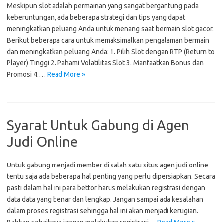
Meskipun slot adalah permainan yang sangat bergantung pada
keberuntungan, ada beberapa strategi dan tips yang dapat
meningkatkan peluang Anda untuk menang saat bermain slot gacor.
Berikut beberapa cara untuk memaksimalkan pengalaman bermain
dan meningkatkan peluang Anda: 1. Pilih Slot dengan RTP (Return to
Player) Tinggi 2. Pahami Volatilitas Slot 3. Manfaatkan Bonus dan
Promosi 4.…
Read More »
Syarat Untuk Gabung di Agen
Judi Online
Untuk gabung menjadi member di salah satu situs agen judi online
tentu saja ada beberapa hal penting yang perlu dipersiapkan. Secara
pasti dalam hal ini para bettor harus melakukan registrasi dengan
data data yang benar dan lengkap. Jangan sampai ada kesalahan
dalam proses registrasi sehingga hal ini akan menjadi kerugian.