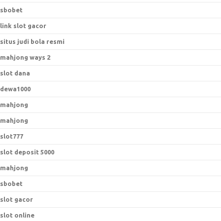
sbobet
link slot gacor
situs judi bola resmi
mahjong ways 2
slot dana
dewa1000
mahjong
mahjong
slot777
slot deposit 5000
mahjong
sbobet
slot gacor
slot online