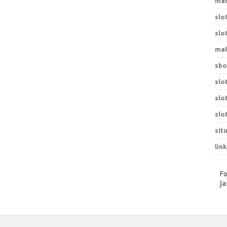
ma
slo
slo
ma
sbo
slo
slo
slo
sit
lin
Fo
ja