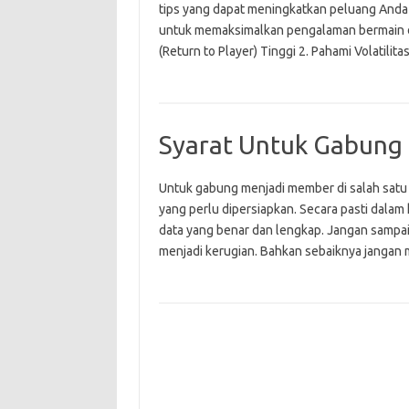
tips yang dapat meningkatkan peluang Anda 
untuk memaksimalkan pengalaman bermain da
(Return to Player) Tinggi 2. Pahami Volatili
Syarat Untuk Gabung 
Untuk gabung menjadi member di salah satu s
yang perlu dipersiapkan. Secara pasti dalam 
data yang benar dan lengkap. Jangan sampai 
menjadi kerugian. Bahkan sebaiknya jangan