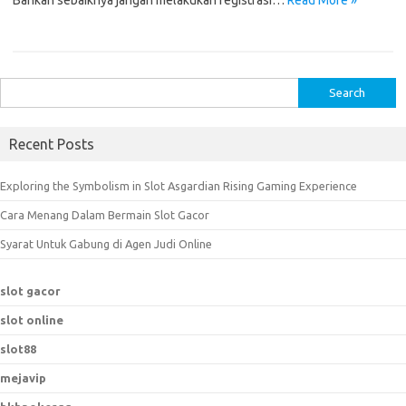
Bahkan sebaiknya jangan melakukan registrasi…
Read More »
S
e
a
Recent Posts
r
c
Exploring the Symbolism in Slot Asgardian Rising Gaming Experience
h
Cara Menang Dalam Bermain Slot Gacor
f
o
Syarat Untuk Gabung di Agen Judi Online
r
:
slot gacor
slot online
slot88
mejavip