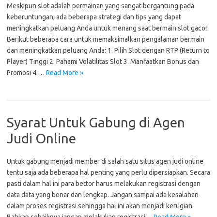
Meskipun slot adalah permainan yang sangat bergantung pada
keberuntungan, ada beberapa strategi dan tips yang dapat
meningkatkan peluang Anda untuk menang saat bermain slot gacor.
Berikut beberapa cara untuk memaksimalkan pengalaman bermain
dan meningkatkan peluang Anda: 1. Pilih Slot dengan RTP (Return to
Player) Tinggi 2. Pahami Volatilitas Slot 3. Manfaatkan Bonus dan
Promosi 4.…
Read More »
Syarat Untuk Gabung di Agen
Judi Online
Untuk gabung menjadi member di salah satu situs agen judi online
tentu saja ada beberapa hal penting yang perlu dipersiapkan. Secara
pasti dalam hal ini para bettor harus melakukan registrasi dengan
data data yang benar dan lengkap. Jangan sampai ada kesalahan
dalam proses registrasi sehingga hal ini akan menjadi kerugian.