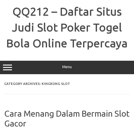
Skip
to
QQ212 – Daftar Situs
content
Judi Slot Poker Togel
Bola Online Terpercaya
Menu
CATEGORY ARCHIVES:
KINGKONG SLOT
Cara Menang Dalam Bermain Slot
Gacor