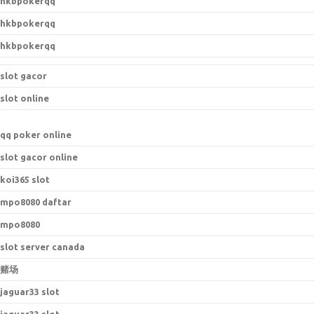
hkbpokerqq
hkbpokerqq
hkbpokerqq
slot gacor
slot online
qq poker online
slot gacor online
koi365 slot
mpo8080 daftar
mpo8080
slot server canada
赌场
jaguar33 slot