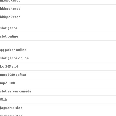
hkbpokerqq
hkbpokerqq
hkbpokerqq
slot gacor
slot online
qq poker online
slot gacor online
koi365 slot
mpo8080 daftar
mpo8080
slot server canada
赌场
jaguar33 slot