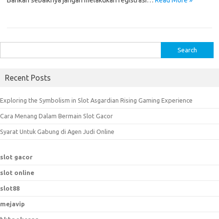
Bahkan sebaiknya jangan melakukan registrasi…
Read More »
S
e
a
Recent Posts
r
c
Exploring the Symbolism in Slot Asgardian Rising Gaming Experience
h
Cara Menang Dalam Bermain Slot Gacor
f
o
Syarat Untuk Gabung di Agen Judi Online
r
:
slot gacor
slot online
slot88
mejavip