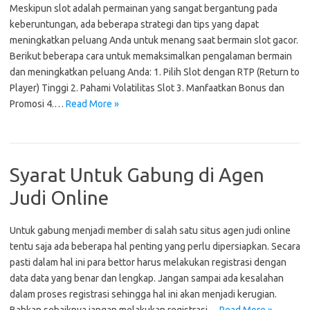
Meskipun slot adalah permainan yang sangat bergantung pada
keberuntungan, ada beberapa strategi dan tips yang dapat
meningkatkan peluang Anda untuk menang saat bermain slot gacor.
Berikut beberapa cara untuk memaksimalkan pengalaman bermain
dan meningkatkan peluang Anda: 1. Pilih Slot dengan RTP (Return to
Player) Tinggi 2. Pahami Volatilitas Slot 3. Manfaatkan Bonus dan
Promosi 4.…
Read More »
Syarat Untuk Gabung di Agen
Judi Online
Untuk gabung menjadi member di salah satu situs agen judi online
tentu saja ada beberapa hal penting yang perlu dipersiapkan. Secara
pasti dalam hal ini para bettor harus melakukan registrasi dengan
data data yang benar dan lengkap. Jangan sampai ada kesalahan
dalam proses registrasi sehingga hal ini akan menjadi kerugian.