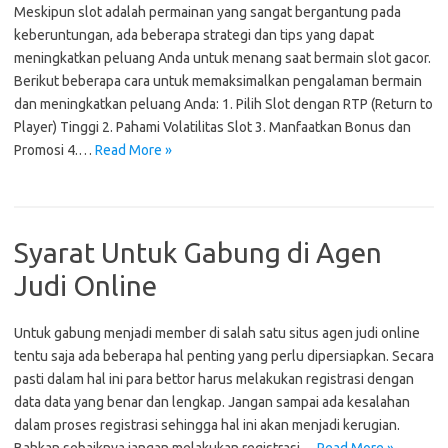
Meskipun slot adalah permainan yang sangat bergantung pada
keberuntungan, ada beberapa strategi dan tips yang dapat
meningkatkan peluang Anda untuk menang saat bermain slot gacor.
Berikut beberapa cara untuk memaksimalkan pengalaman bermain
dan meningkatkan peluang Anda: 1. Pilih Slot dengan RTP (Return to
Player) Tinggi 2. Pahami Volatilitas Slot 3. Manfaatkan Bonus dan
Promosi 4.…
Read More »
Syarat Untuk Gabung di Agen
Judi Online
Untuk gabung menjadi member di salah satu situs agen judi online
tentu saja ada beberapa hal penting yang perlu dipersiapkan. Secara
pasti dalam hal ini para bettor harus melakukan registrasi dengan
data data yang benar dan lengkap. Jangan sampai ada kesalahan
dalam proses registrasi sehingga hal ini akan menjadi kerugian.