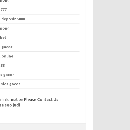
hjong
t777
t deposit 5000
hjong
bet
t gacor
t online
t88
us gacor
k slot gacor
r Information Please
Contact Us
sa seo judi