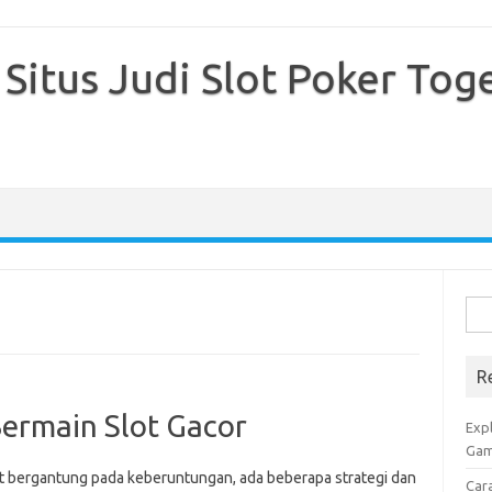
Situs Judi Slot Poker Tog
Sea
for:
R
ermain Slot Gacor
Expl
Gam
t bergantung pada keberuntungan, ada beberapa strategi dan
Car