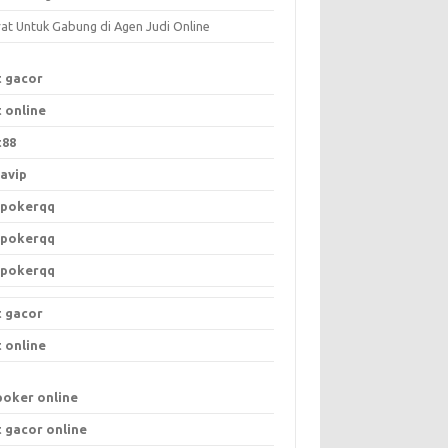
rat Untuk Gabung di Agen Judi Online
t gacor
t online
t88
avip
bpokerqq
bpokerqq
bpokerqq
t gacor
t online
poker online
t gacor online