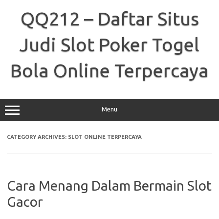
Skip
to
QQ212 – Daftar Situs
content
Judi Slot Poker Togel
Bola Online Terpercaya
Menu
CATEGORY ARCHIVES:
SLOT ONLINE TERPERCAYA
Cara Menang Dalam Bermain Slot
Gacor