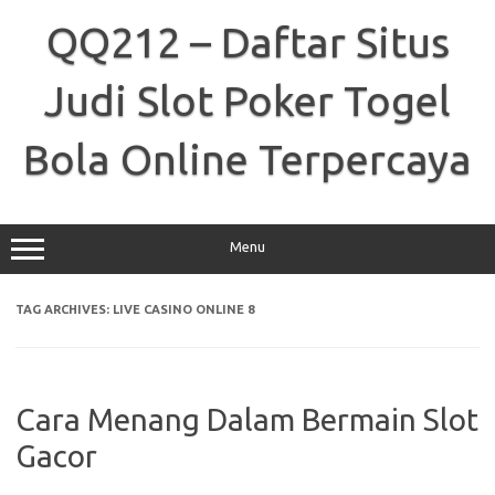
Skip
to
QQ212 – Daftar Situs
content
Judi Slot Poker Togel
Bola Online Terpercaya
Menu
TAG ARCHIVES:
LIVE CASINO ONLINE 8
Cara Menang Dalam Bermain Slot
Gacor