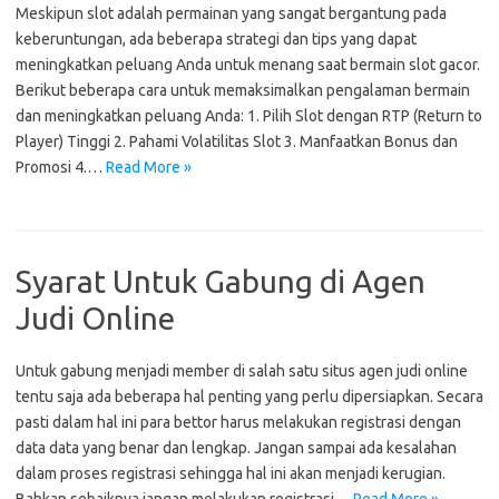
Meskipun slot adalah permainan yang sangat bergantung pada
keberuntungan, ada beberapa strategi dan tips yang dapat
meningkatkan peluang Anda untuk menang saat bermain slot gacor.
Berikut beberapa cara untuk memaksimalkan pengalaman bermain
dan meningkatkan peluang Anda: 1. Pilih Slot dengan RTP (Return to
Player) Tinggi 2. Pahami Volatilitas Slot 3. Manfaatkan Bonus dan
Promosi 4.…
Read More »
Syarat Untuk Gabung di Agen
Judi Online
Untuk gabung menjadi member di salah satu situs agen judi online
tentu saja ada beberapa hal penting yang perlu dipersiapkan. Secara
pasti dalam hal ini para bettor harus melakukan registrasi dengan
data data yang benar dan lengkap. Jangan sampai ada kesalahan
dalam proses registrasi sehingga hal ini akan menjadi kerugian.