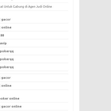
rat Untuk Gabung di Agen Judi Online
t gacor
t online
t88
avip
bpokerqq
bpokerqq
bpokerqq
t gacor
t online
poker online
t gacor online