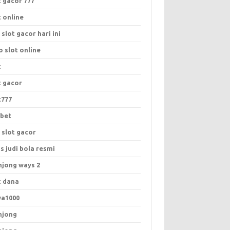
t gacor 777
t online
k slot gacor hari ini
o slot online
t
t gacor
t777
bet
k slot gacor
us judi bola resmi
jong ways 2
t dana
a1000
hjong