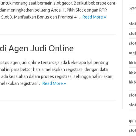
untuk menang saat bermain slot gacor. Berikut beberapa cara
Sya
n meningkatkan peluang Anda: 1. Pilih Slot dengan RTP
tas Slot 3. Manfaatkan Bonus dan Promosi 4.…
Read More »
slo
slo
slo
di Agen Judi Online
mej
itus agen judi online tentu saja ada beberapa hal penting
hk
hal ini para bettor harus melakukan registrasi dengan data
hk
ada kesalahan dalam proses registrasi sehingga hal ini akan
hk
 melakukan registrasi…
Read More »
slo
slo
qq 
slo