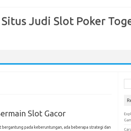
Situs Judi Slot Poker Tog
Sea
for:
R
ermain Slot Gacor
Expl
Gam
t bergantung pada keberuntungan, ada beberapa strategi dan
Car