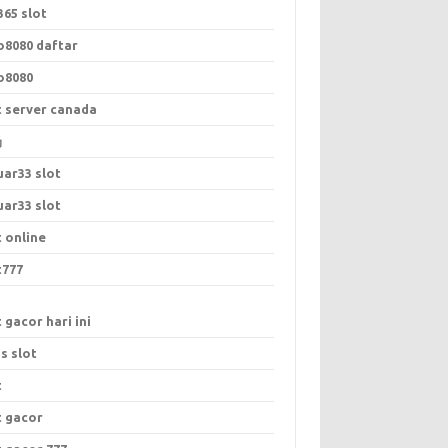
365 slot
8080 daftar
o8080
t server canada
场
uar33 slot
uar33 slot
t online
t777
t gacor hari ini
us slot
t
t gacor