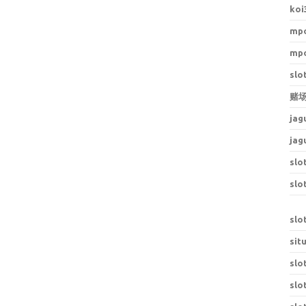
koi
mpo
mp
slo
赌
jag
jag
slo
slo
slo
sit
slo
slo