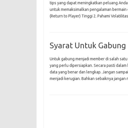
tips yang dapat meningkatkan peluang Anda 
untuk memaksimalkan pengalaman bermain da
(Return to Player) Tinggi 2. Pahami Volatili
Syarat Untuk Gabung 
Untuk gabung menjadi member di salah satu s
yang perlu dipersiapkan. Secara pasti dalam 
data yang benar dan lengkap. Jangan sampai 
menjadi kerugian. Bahkan sebaiknya jangan