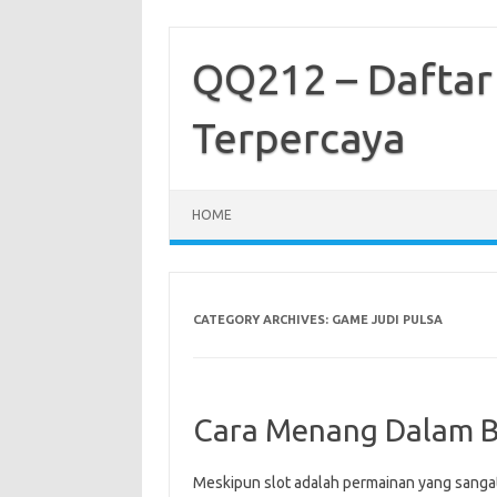
Skip
to
content
QQ212 – Daftar 
Terpercaya
HOME
CATEGORY ARCHIVES:
GAME JUDI PULSA
Cara Menang Dalam B
Meskipun slot adalah permainan yang sanga