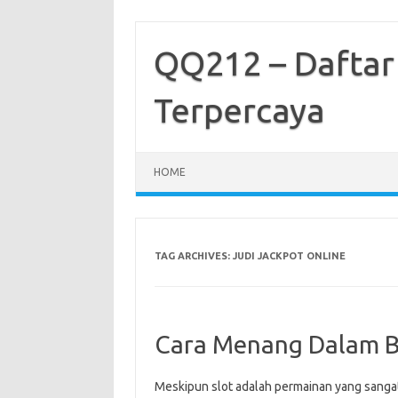
Skip
to
content
QQ212 – Daftar 
Terpercaya
HOME
TAG ARCHIVES:
JUDI JACKPOT ONLINE
Cara Menang Dalam B
Meskipun slot adalah permainan yang sanga