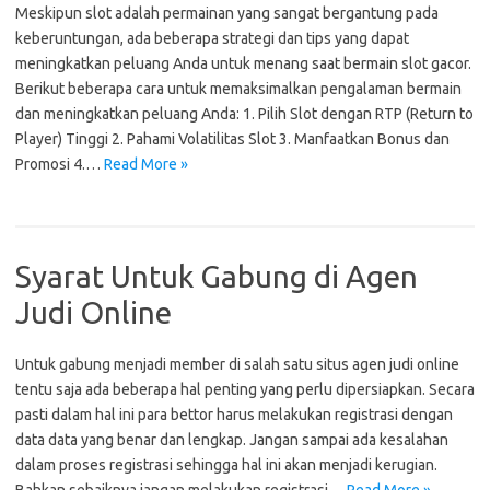
Meskipun slot adalah permainan yang sangat bergantung pada
keberuntungan, ada beberapa strategi dan tips yang dapat
meningkatkan peluang Anda untuk menang saat bermain slot gacor.
Berikut beberapa cara untuk memaksimalkan pengalaman bermain
dan meningkatkan peluang Anda: 1. Pilih Slot dengan RTP (Return to
Player) Tinggi 2. Pahami Volatilitas Slot 3. Manfaatkan Bonus dan
Promosi 4.…
Read More »
Syarat Untuk Gabung di Agen
Judi Online
Untuk gabung menjadi member di salah satu situs agen judi online
tentu saja ada beberapa hal penting yang perlu dipersiapkan. Secara
pasti dalam hal ini para bettor harus melakukan registrasi dengan
data data yang benar dan lengkap. Jangan sampai ada kesalahan
dalam proses registrasi sehingga hal ini akan menjadi kerugian.