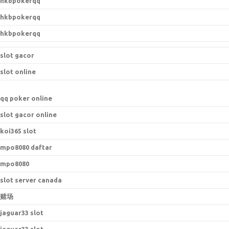
hkbpokerqq
hkbpokerqq
hkbpokerqq
slot gacor
slot online
qq poker online
slot gacor online
koi365 slot
mpo8080 daftar
mpo8080
slot server canada
赌场
jaguar33 slot