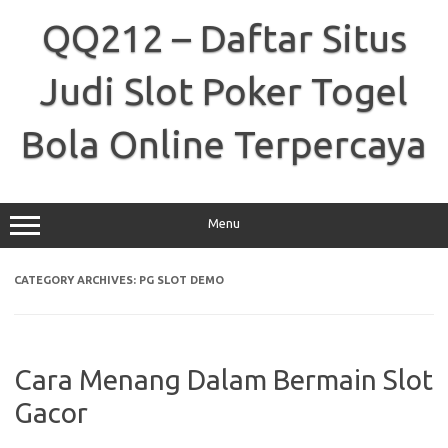
Skip
to
QQ212 – Daftar Situs
content
Judi Slot Poker Togel
Bola Online Terpercaya
Menu
CATEGORY ARCHIVES:
PG SLOT DEMO
Cara Menang Dalam Bermain Slot
Gacor