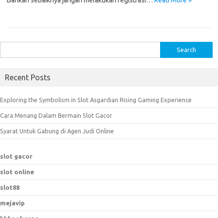
Bahkan sebaiknya jangan melakukan registrasi…
Read More »
S
e
a
Recent Posts
r
c
Exploring the Symbolism in Slot Asgardian Rising Gaming Experience
h
Cara Menang Dalam Bermain Slot Gacor
f
o
Syarat Untuk Gabung di Agen Judi Online
r
:
slot gacor
slot online
slot88
mejavip