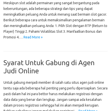
Meskipun slot adalah permainan yang sangat bergantung pada
keberuntungan, ada beberapa strategi dan tips yang dapat
meningkatkan peluang Anda untuk menang saat bermain slot gacor.
Berikut beberapa cara untuk memaksimalkan pengalaman bermain
dan meningkatkan peluang Anda: 1. Pilih Slot dengan RTP (Return to
Player) Tinggi 2. Pahami Volatilitas Slot 3. Manfaatkan Bonus dan
Promosi 4.…
Read More »
Syarat Untuk Gabung di Agen
Judi Online
Untuk gabung menjadi member di salah satu situs agen judi online
tentu saja ada beberapa hal penting yang perlu dipersiapkan. Secara
pasti dalam hal ini para bettor harus melakukan registrasi dengan
data data yang benar dan lengkap. Jangan sampai ada kesalahan
dalam proses registrasi sehingga hal ini akan menjadi kerugian.