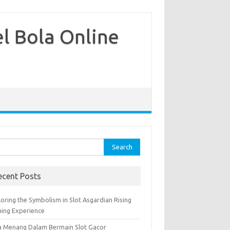
el Bola Online
rch
ecent Posts
oring the Symbolism in Slot Asgardian Rising
ing Experience
a Menang Dalam Bermain Slot Gacor