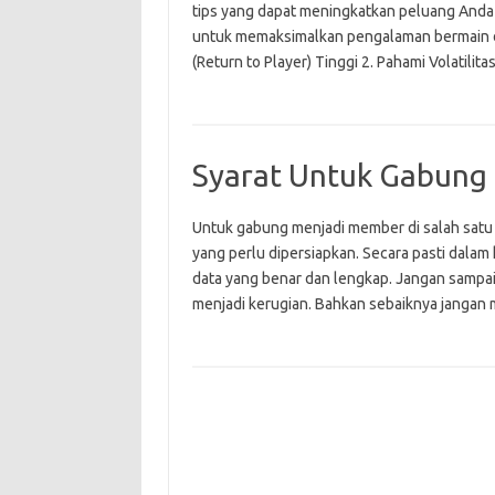
tips yang dapat meningkatkan peluang Anda 
untuk memaksimalkan pengalaman bermain da
(Return to Player) Tinggi 2. Pahami Volatili
Syarat Untuk Gabung 
Untuk gabung menjadi member di salah satu s
yang perlu dipersiapkan. Secara pasti dalam 
data yang benar dan lengkap. Jangan sampai 
menjadi kerugian. Bahkan sebaiknya jangan