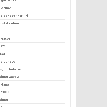
t gacor 777
t online
k slot gacor hari ini
o slot online
t
t gacor
t777
bet
k slot gacor
us judi bola resmi
jong ways 2
t dana
a1000
hjong