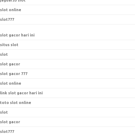
jaguar33 slot
slot online
slot777
slot gacor hari ini
situs slot
slot
slot gacor
slot gacor 777
slot online
link slot gacor hari ini
toto slot online
slot
slot gacor
slot777