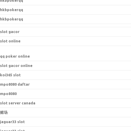
hkbpokerqq
hkbpokerqq
hkbpokerqq
slot gacor
slot online
qq poker online
slot gacor online
koi365 slot
mpo8080 daftar
mpo8080
slot server canada
赌场
jaguar33 slot