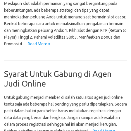
Meskipun slot adalah permainan yang sangat bergantung pada
keberuntungan, ada beberapa strategi dan tips yang dapat
meningkatkan peluang Anda untuk menang saat bermain slot gacor.
Berikut beberapa cara untuk memaksimalkan pengalaman bermain
dan meningkatkan peluang Anda: 1. Pilih Slot dengan RTP (Return to
Player) Tinggi 2. Pahami Volatilitas Slot 3. Manfaatkan Bonus dan
Promosi 4.…
Read More »
Syarat Untuk Gabung di Agen
Judi Online
Untuk gabung menjadi member di salah satu situs agen judi online
tentu saja ada beberapa hal penting yang perlu dipersiapkan. Secara
pasti dalam hal ini para bettor harus melakukan registrasi dengan
data data yang benar dan lengkap. Jangan sampai ada kesalahan
dalam proses registrasi sehingga hal ini akan menjadi kerugian.