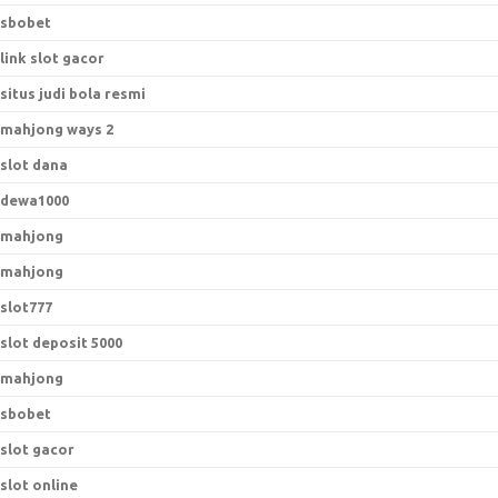
sbobet
link slot gacor
situs judi bola resmi
mahjong ways 2
slot dana
dewa1000
mahjong
mahjong
slot777
slot deposit 5000
mahjong
sbobet
slot gacor
slot online