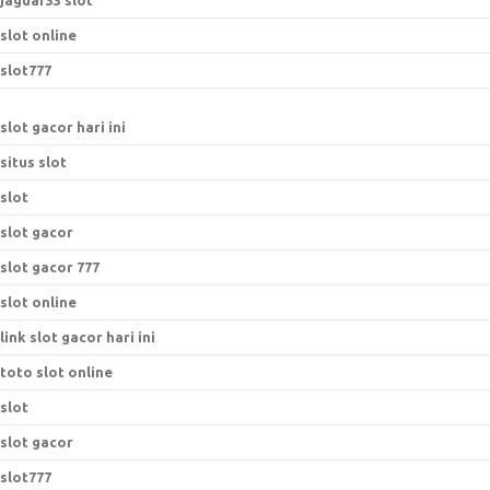
jaguar33 slot
slot online
slot777
slot gacor hari ini
situs slot
slot
slot gacor
slot gacor 777
slot online
link slot gacor hari ini
toto slot online
slot
slot gacor
slot777