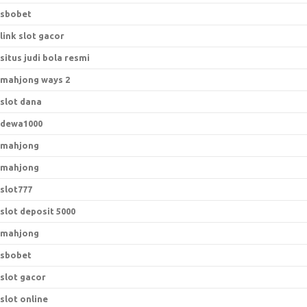
sbobet
link slot gacor
situs judi bola resmi
mahjong ways 2
slot dana
dewa1000
mahjong
mahjong
slot777
slot deposit 5000
mahjong
sbobet
slot gacor
slot online