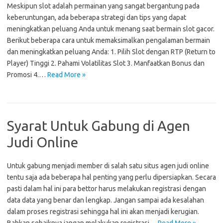
Meskipun slot adalah permainan yang sangat bergantung pada
keberuntungan, ada beberapa strategi dan tips yang dapat
meningkatkan peluang Anda untuk menang saat bermain slot gacor.
Berikut beberapa cara untuk memaksimalkan pengalaman bermain
dan meningkatkan peluang Anda: 1. Pilih Slot dengan RTP (Return to
Player) Tinggi 2. Pahami Volatilitas Slot 3. Manfaatkan Bonus dan
Promosi 4.…
Read More »
Syarat Untuk Gabung di Agen
Judi Online
Untuk gabung menjadi member di salah satu situs agen judi online
tentu saja ada beberapa hal penting yang perlu dipersiapkan. Secara
pasti dalam hal ini para bettor harus melakukan registrasi dengan
data data yang benar dan lengkap. Jangan sampai ada kesalahan
dalam proses registrasi sehingga hal ini akan menjadi kerugian.