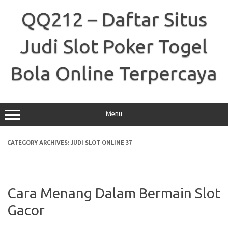
Skip
to
QQ212 – Daftar Situs
content
Judi Slot Poker Togel
Bola Online Terpercaya
Menu
CATEGORY ARCHIVES:
JUDI SLOT ONLINE 37
Cara Menang Dalam Bermain Slot
Gacor