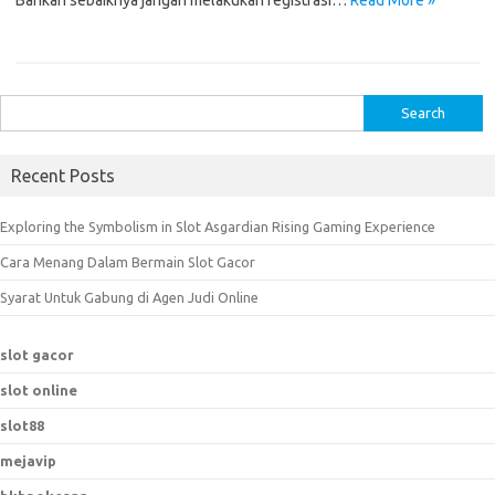
Bahkan sebaiknya jangan melakukan registrasi…
Read More »
S
e
a
Recent Posts
r
c
Exploring the Symbolism in Slot Asgardian Rising Gaming Experience
h
Cara Menang Dalam Bermain Slot Gacor
f
o
Syarat Untuk Gabung di Agen Judi Online
r
:
slot gacor
slot online
slot88
mejavip