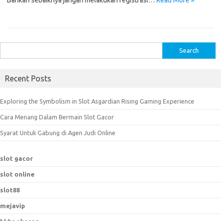
Bahkan sebaiknya jangan melakukan registrasi…
Read More »
S
e
a
Recent Posts
r
c
Exploring the Symbolism in Slot Asgardian Rising Gaming Experience
h
Cara Menang Dalam Bermain Slot Gacor
f
o
Syarat Untuk Gabung di Agen Judi Online
r
:
slot gacor
slot online
slot88
mejavip