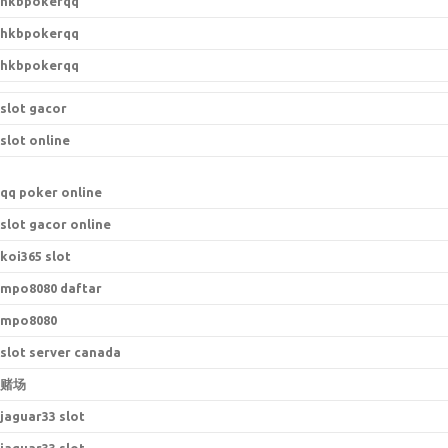
hkbpokerqq
hkbpokerqq
hkbpokerqq
slot gacor
slot online
qq poker online
slot gacor online
koi365 slot
mpo8080 daftar
mpo8080
slot server canada
赌场
jaguar33 slot