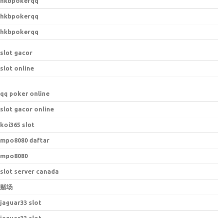
hkbpokerqq
hkbpokerqq
hkbpokerqq
slot gacor
slot online
qq poker online
slot gacor online
koi365 slot
mpo8080 daftar
mpo8080
slot server canada
赌场
jaguar33 slot