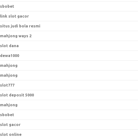
sbobet
link slot gacor
situs judi bola resmi
mahjong ways 2
slot dana
dewa1000
mahjong
mahjong
slot777
slot deposit 5000
mahjong
sbobet
slot gacor
slot online