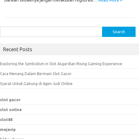
Bahkan sebaiknya jangan melakukan registrasi…
Read More »
S
e
a
Recent Posts
r
c
Exploring the Symbolism in Slot Asgardian Rising Gaming Experience
h
Cara Menang Dalam Bermain Slot Gacor
f
o
Syarat Untuk Gabung di Agen Judi Online
r
:
slot gacor
slot online
slot88
mejavip