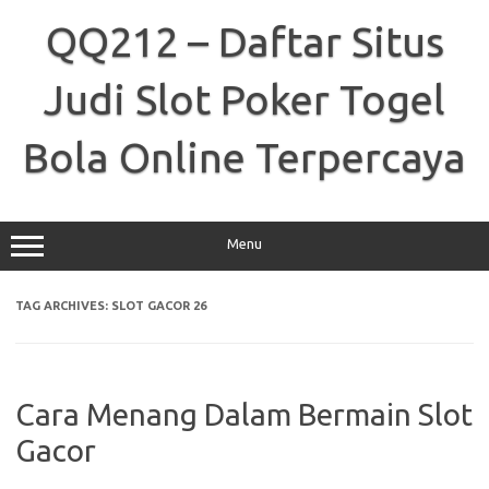
Skip
to
QQ212 – Daftar Situs
content
Judi Slot Poker Togel
Bola Online Terpercaya
Menu
TAG ARCHIVES:
SLOT GACOR 26
Cara Menang Dalam Bermain Slot
Gacor