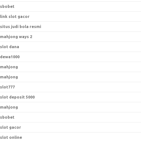
sbobet
link slot gacor
situs judi bola resmi
mahjong ways 2
slot dana
dewa1000
mahjong
mahjong
slot777
slot deposit 5000
mahjong
sbobet
slot gacor
slot online