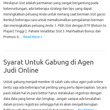
Meskipun slot adalah permainan yang sangat bergantung pada
keberuntungan, ada beberapa strategi dan tips yang dapat
meningkatkan peluang Anda untuk menang saat bermain slot gacor.
Berikut beberapa cara untuk memaksimalkan pengalaman bermain
dan meningkatkan peluang Anda: 1. Pilih Slot dengan RTP (Return to
Player) Tinggi 2. Pahami Volatilitas Slot 3. Manfaatkan Bonus dan
Promosi 4.…
Read More »
Syarat Untuk Gabung di Agen
Judi Online
Untuk gabung menjadi member di salah satu situs agen judi online
tentu saja ada beberapa hal penting yang perlu dipersiapkan. Secara
pasti dalam hal ini para bettor harus melakukan registrasi dengan
data data yang benar dan lengkap. Jangan sampai ada kesalahan
dalam proses registrasi sehingga hal ini akan menjadi kerugian.