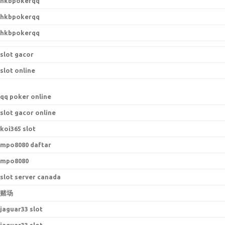
hkbpokerqq
hkbpokerqq
hkbpokerqq
slot gacor
slot online
qq poker online
slot gacor online
koi365 slot
mpo8080 daftar
mpo8080
slot server canada
赌场
jaguar33 slot