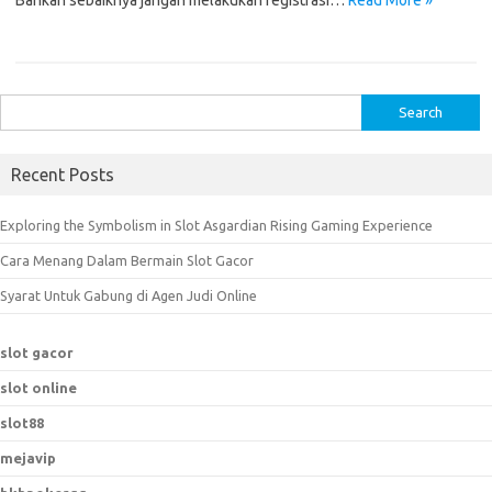
Bahkan sebaiknya jangan melakukan registrasi…
Read More »
S
e
a
Recent Posts
r
c
Exploring the Symbolism in Slot Asgardian Rising Gaming Experience
h
Cara Menang Dalam Bermain Slot Gacor
f
o
Syarat Untuk Gabung di Agen Judi Online
r
:
slot gacor
slot online
slot88
mejavip