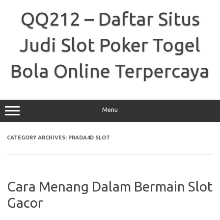
Skip
to
QQ212 – Daftar Situs
content
Judi Slot Poker Togel
Bola Online Terpercaya
Menu
CATEGORY ARCHIVES:
PRADA4D SLOT
Cara Menang Dalam Bermain Slot
Gacor