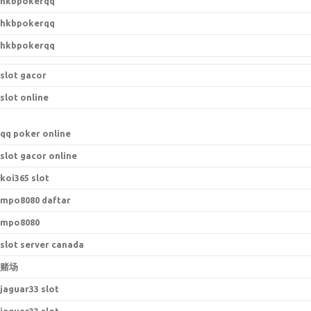
hkbpokerqq
hkbpokerqq
hkbpokerqq
slot gacor
slot online
qq poker online
slot gacor online
koi365 slot
mpo8080 daftar
mpo8080
slot server canada
赌场
jaguar33 slot