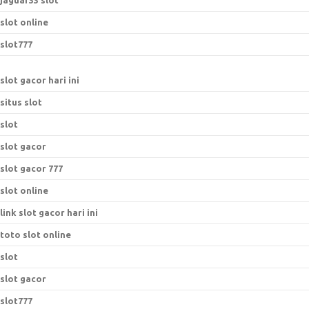
jaguar33 slot
slot online
slot777
slot gacor hari ini
situs slot
slot
slot gacor
slot gacor 777
slot online
link slot gacor hari ini
toto slot online
slot
slot gacor
slot777