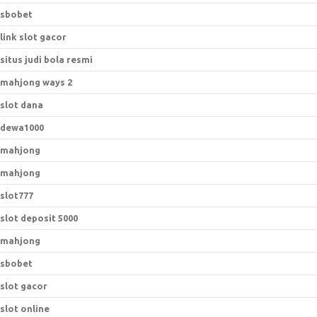
sbobet
link slot gacor
situs judi bola resmi
mahjong ways 2
slot dana
dewa1000
mahjong
mahjong
slot777
slot deposit 5000
mahjong
sbobet
slot gacor
slot online