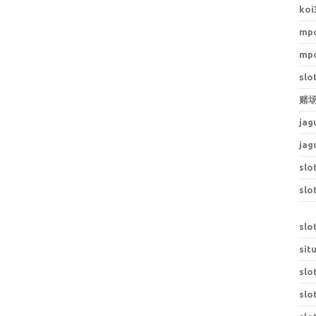
koi
mpo
mp
slo
赌
jag
jag
slo
slo
slo
sit
slo
slo