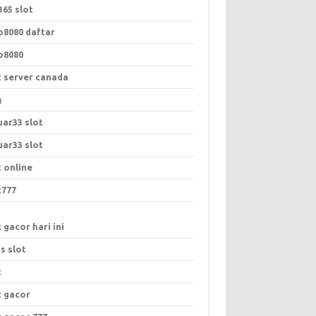
365 slot
8080 daftar
o8080
t server canada
场
uar33 slot
uar33 slot
t online
t777
t gacor hari ini
us slot
t
t gacor