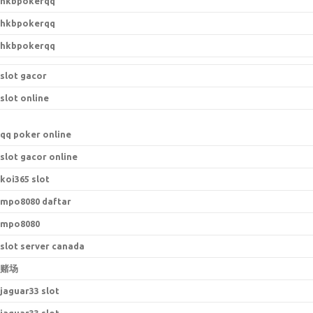
hkbpokerqq
hkbpokerqq
hkbpokerqq
slot gacor
slot online
qq poker online
slot gacor online
koi365 slot
mpo8080 daftar
mpo8080
slot server canada
赌场
jaguar33 slot