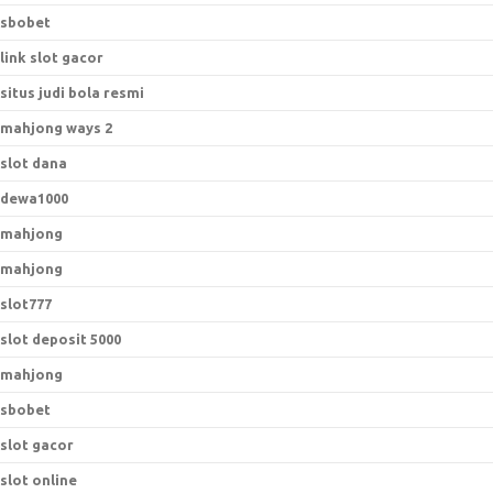
sbobet
link slot gacor
situs judi bola resmi
mahjong ways 2
slot dana
dewa1000
mahjong
mahjong
slot777
slot deposit 5000
mahjong
sbobet
slot gacor
slot online