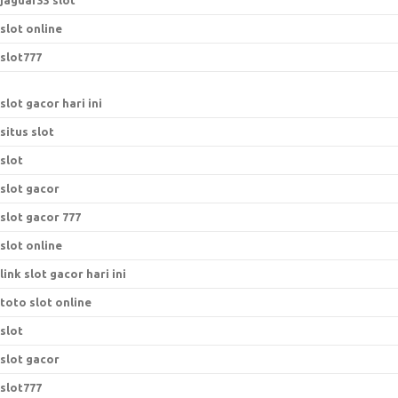
jaguar33 slot
slot online
slot777
slot gacor hari ini
situs slot
slot
slot gacor
slot gacor 777
slot online
link slot gacor hari ini
toto slot online
slot
slot gacor
slot777