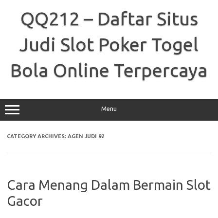
Skip
to
QQ212 – Daftar Situs
content
Judi Slot Poker Togel
Bola Online Terpercaya
Menu
CATEGORY ARCHIVES:
AGEN JUDI 92
Cara Menang Dalam Bermain Slot
Gacor