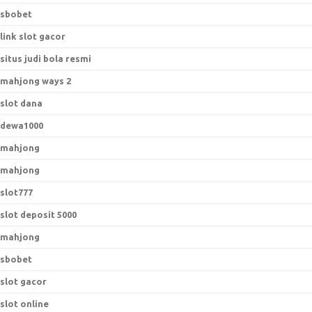
sbobet
link slot gacor
situs judi bola resmi
mahjong ways 2
slot dana
dewa1000
mahjong
mahjong
slot777
slot deposit 5000
mahjong
sbobet
slot gacor
slot online