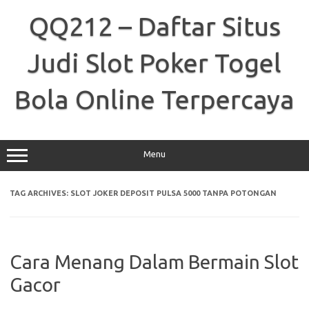
Skip
to
QQ212 – Daftar Situs
content
Judi Slot Poker Togel
Bola Online Terpercaya
Menu
TAG ARCHIVES:
SLOT JOKER DEPOSIT PULSA 5000 TANPA POTONGAN
Cara Menang Dalam Bermain Slot
Gacor