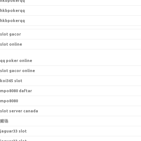
hkbpokerqq
hkbpokerqq
hkbpokerqq
slot gacor
slot online
qq poker online
slot gacor online
koi365 slot
mpo8080 daftar
mpo8080
slot server canada
赌场
jaguar33 slot