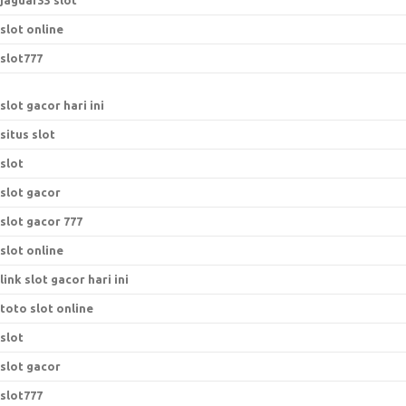
jaguar33 slot
slot online
slot777
slot gacor hari ini
situs slot
slot
slot gacor
slot gacor 777
slot online
link slot gacor hari ini
toto slot online
slot
slot gacor
slot777