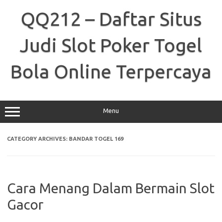
Skip
to
QQ212 – Daftar Situs
content
Judi Slot Poker Togel
Bola Online Terpercaya
Menu
CATEGORY ARCHIVES:
BANDAR TOGEL 169
Cara Menang Dalam Bermain Slot
Gacor