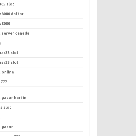
365 slot
8080 daftar
o8080
t server canada
场
uar33 slot
uar33 slot
t online
t777
t gacor hari ini
us slot
t
t gacor