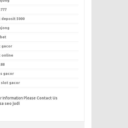
hjong
t777
t deposit 5000
hjong
bet
t gacor
t online
t88
us gacor
k slot gacor
r Information Please
Contact Us
sa seo judi