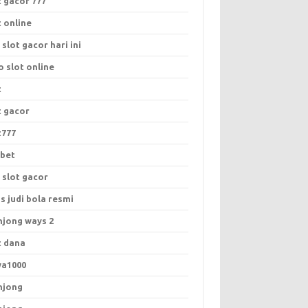
t gacor 777
t online
k slot gacor hari ini
o slot online
t
t gacor
t777
bet
k slot gacor
us judi bola resmi
jong ways 2
t dana
a1000
hjong