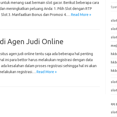
untuk menang saat bermain slot gacor. Berikut beberapa cara
Sya
n meningkatkan peluang Anda: 1. Pilih Slot dengan RTP
tas Slot 3. Manfaatkan Bonus dan Promosi 4.…
Read More »
slo
slo
slo
di Agen Judi Online
mej
itus agen judi online tentu saja ada beberapa hal penting
hk
hal ini para bettor harus melakukan registrasi dengan data
hk
ada kesalahan dalam proses registrasi sehingga hal ini akan
hk
 melakukan registrasi…
Read More »
slo
slo
qq 
slo