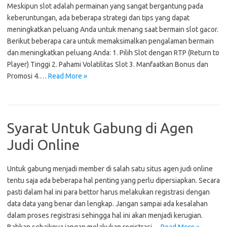
Meskipun slot adalah permainan yang sangat bergantung pada
keberuntungan, ada beberapa strategi dan tips yang dapat
meningkatkan peluang Anda untuk menang saat bermain slot gacor.
Berikut beberapa cara untuk memaksimalkan pengalaman bermain
dan meningkatkan peluang Anda: 1. Pilih Slot dengan RTP (Return to
Player) Tinggi 2. Pahami Volatilitas Slot 3. Manfaatkan Bonus dan
Promosi 4.…
Read More »
Syarat Untuk Gabung di Agen
Judi Online
Untuk gabung menjadi member di salah satu situs agen judi online
tentu saja ada beberapa hal penting yang perlu dipersiapkan. Secara
pasti dalam hal ini para bettor harus melakukan registrasi dengan
data data yang benar dan lengkap. Jangan sampai ada kesalahan
dalam proses registrasi sehingga hal ini akan menjadi kerugian.