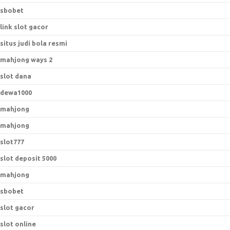
sbobet
link slot gacor
situs judi bola resmi
mahjong ways 2
slot dana
dewa1000
mahjong
mahjong
slot777
slot deposit 5000
mahjong
sbobet
slot gacor
slot online