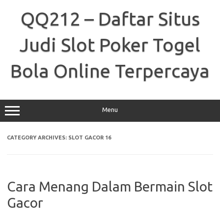
Skip
to
QQ212 – Daftar Situs
content
Judi Slot Poker Togel
Bola Online Terpercaya
Menu
CATEGORY ARCHIVES:
SLOT GACOR 16
Cara Menang Dalam Bermain Slot
Gacor