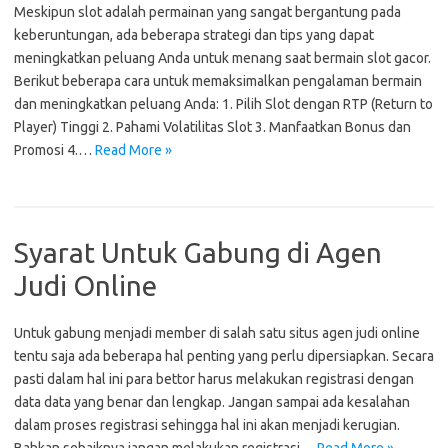
Meskipun slot adalah permainan yang sangat bergantung pada
keberuntungan, ada beberapa strategi dan tips yang dapat
meningkatkan peluang Anda untuk menang saat bermain slot gacor.
Berikut beberapa cara untuk memaksimalkan pengalaman bermain
dan meningkatkan peluang Anda: 1. Pilih Slot dengan RTP (Return to
Player) Tinggi 2. Pahami Volatilitas Slot 3. Manfaatkan Bonus dan
Promosi 4.…
Read More »
Syarat Untuk Gabung di Agen
Judi Online
Untuk gabung menjadi member di salah satu situs agen judi online
tentu saja ada beberapa hal penting yang perlu dipersiapkan. Secara
pasti dalam hal ini para bettor harus melakukan registrasi dengan
data data yang benar dan lengkap. Jangan sampai ada kesalahan
dalam proses registrasi sehingga hal ini akan menjadi kerugian.