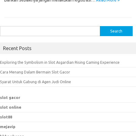
Bahkan sebaiknya jangan melakukan registrasi…
Read More »
S
e
a
Recent Posts
r
c
Exploring the Symbolism in Slot Asgardian Rising Gaming Experience
h
Cara Menang Dalam Bermain Slot Gacor
f
o
Syarat Untuk Gabung di Agen Judi Online
r
:
slot gacor
slot online
slot88
mejavip